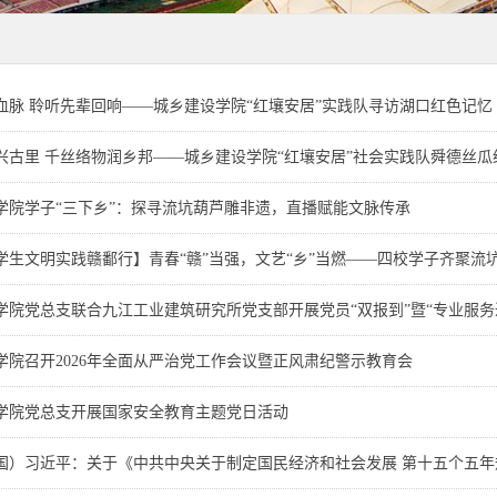
血脉 聆听先辈回响——城乡建设学院“红壤安居”实践队寻访湖口红色记忆
兴古里 千丝络物润乡邦——城乡建设学院“红壤安居”社会实践队舜德丝瓜络特
学院学子“三下乡”：探寻流坑葫芦雕非遗，直播赋能文脉传承
学生文明实践赣鄱行】青春“赣”当强，文艺“乡”当燃——四校学子齐聚流坑古
学院党总支联合九江工业建筑研究所党支部开展党员“双报到”暨“专业服务进社
学院召开2026年全面从严治党工作会议暨正风肃纪警示教育会
学院党总支开展国家安全教育主题党日活动
国）习近平：关于《中共中央关于制定国民经济和社会发展 第十五个五年规